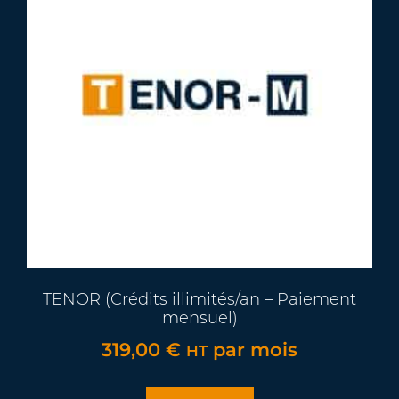
TENOR (Crédits illimités/an – Paiement
mensuel)
319,00
€
par mois
HT