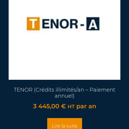
TENOR (Crédits illimités/an – Paiement
annuel)
3 445,00
€
par an
HT
Lire la suite