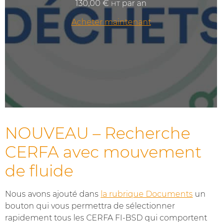
130,00
€
par an
HT
Acheter maintenant
NOUVEAU – Recherche
CERFA avec mouvement
de fluide
Nous avons ajouté dans
la rubrique Documents
un
bouton qui vous permettra de sélectionner
rapidement tous les CERFA FI-BSD qui comportent