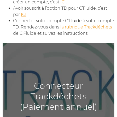
créer un compte, c’est
ICI
.
Avoir souscrit à l’option TD pour C’Fluide, c’est
par
ICI
.
Connecter votre compte C’Fluide à votre compte
TD. Rendez-vous dans
la rubrique Trackdéchets
de C’Fluide et suivez les instructions
Connecteur
Trackdéchets
(Paiement annuel)