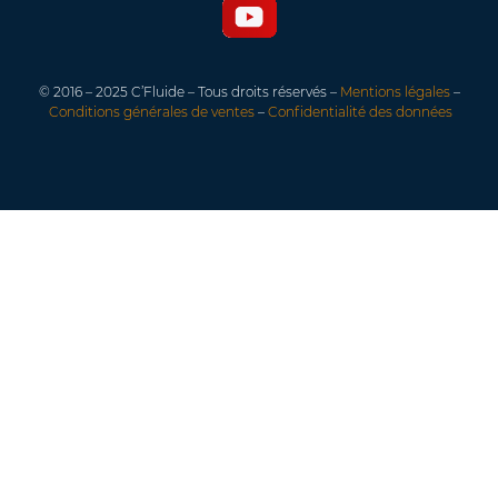
© 2016 – 2025 C’Fluide – Tous droits réservés –
Mentions légales
–
Conditions générales de ventes
–
Confidentialité des données